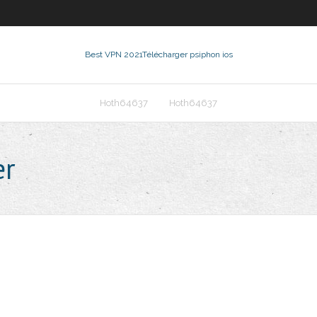
Best VPN 2021
Télécharger psiphon ios
Hoth64637
Hoth64637
er