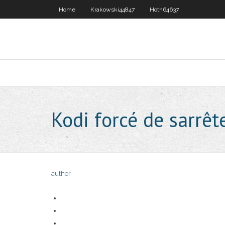
Home
Krakowski44847
Hoth64637
Kodi forcé de sarrêt
author