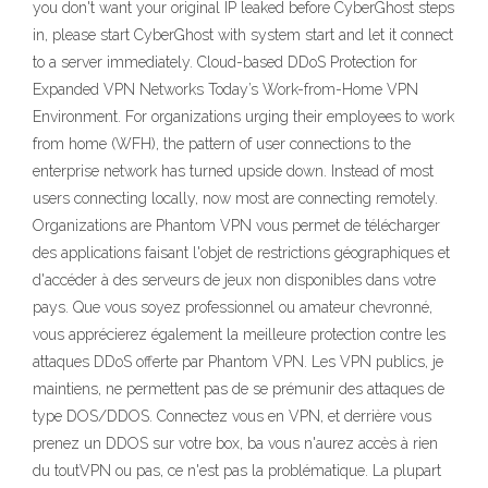
you don't want your original IP leaked before CyberGhost steps
in, please start CyberGhost with system start and let it connect
to a server immediately. Cloud-based DDoS Protection for
Expanded VPN Networks Today’s Work-from-Home VPN
Environment. For organizations urging their employees to work
from home (WFH), the pattern of user connections to the
enterprise network has turned upside down. Instead of most
users connecting locally, now most are connecting remotely.
Organizations are Phantom VPN vous permet de télécharger
des applications faisant l'objet de restrictions géographiques et
d'accéder à des serveurs de jeux non disponibles dans votre
pays. Que vous soyez professionnel ou amateur chevronné,
vous apprécierez également la meilleure protection contre les
attaques DDoS offerte par Phantom VPN. Les VPN publics, je
maintiens, ne permettent pas de se prémunir des attaques de
type DOS/DDOS. Connectez vous en VPN, et derrière vous
prenez un DDOS sur votre box, ba vous n'aurez accès à rien
du toutVPN ou pas, ce n'est pas la problématique. La plupart