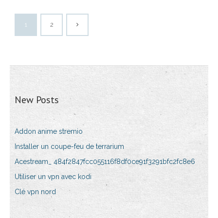
1
2
New Posts
Addon anime stremio
Installer un coupe-feu de terrarium
Acestream_ 484f2847fcc055116f8df0ce91f3291bfc2fc8e6
Utiliser un vpn avec kodi
Clé vpn nord