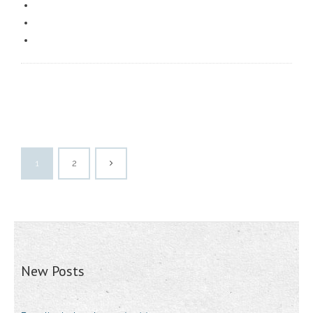
1
2
New Posts