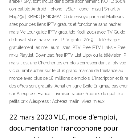
arabe + Sky…sont inclus dans cette abonnement. NOTE: 100%
compatible Android | Iphone | 7Star | Icone | m3u | Smart tv |
Mag25x | XBMC | ENIGMA2. Code envoyé par mail Meilleurs
sites pour des liens IPTV gratuits et fonctionne sans hacher
mais Meilleur guide IPTV gratuitde Kodi, 2019 avec TV Guide
de travail Vous n’avez pas. IPTV gratuit 2019 – Télécharger
gratuitement les meilleurs listes IPTV. Free IPTV Links – Free
m3u Playlist. Download free IPTV List L’iptv ou la télévision IP
mais il est une Chercher les emplois correspondant à Iptv vod
vlc ou embaucher sur le plus grand marché de freelance au
monde avec plus de 18 millions d'emplois. L'inscription et faire
des offres sont gratuits. Achat en ligne Boîte Enigma2 pas cher
sur Aliexpress France ! Livraison rapide Produits de qualité à
petits prix Aliexpress : Achetez malin, vivez mieux
22 mars 2020 VLC, mode d'emploi,
documentation francophone pour